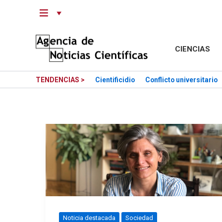
Saltar
al
contenido
CIENCIAS
TENDENCIAS >
Cientificidio
Conflicto universitario
Noticia destacada
Sociedad