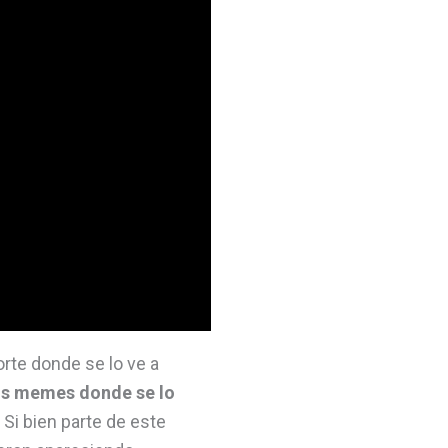
orte donde se lo ve a
s memes donde se lo
. Si bien parte de este