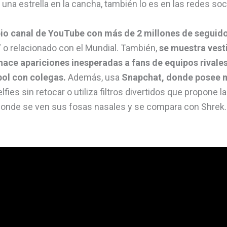
 una estrella en la cancha, también lo es en las redes soc
opio canal de YouTube con más de 2 millones de seguid
 o relacionado con el Mundial. También,
se muestra vest
 hace apariciones inesperadas a fans de equipos rivale
bol con colegas.
Además, usa
Snapchat, donde posee m
fies sin retocar o utiliza filtros divertidos que propone l
donde se ven sus fosas nasales y se compara con Shrek