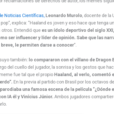
or reclamaciones de derechos de autor, los memes sigui
e Noticias Científicas,
Leonardo Murolo
, docente de la 
a pop”, explica: “Haaland es joven y eso hace que tenga u
s otros. Entendió que
es un ídolo deportivo del siglo XXI
omo ser influencer y líder de opinión. Sabe que las nar
 breve, le permiten darse a conocer
”.
 suyo también:
lo compararon con el villano de Dragon B
rgo del cuello del jugador, la sonrisa y los gestos que ha
meme fue tal que el propio
Haaland, al verlo, comentó e
uerdo”.
En la previa al partido con Brasil por los octavos de
arodiaba una famosa escena de la película “¿Dónde est
n IA él y Vinícius Júnior.
Ambos jugadores compartiero
rlo.