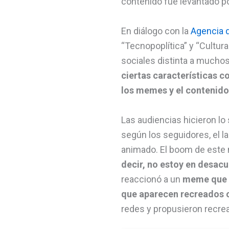
contenido fue levantado p
En diálogo con la
Agencia d
“Tecnopoplítica” y “Cultur
sociales distinta a mucho
ciertas características c
los memes y el contenido
Las audiencias hicieron lo
según los seguidores, el la
animado. El boom de este 
decir, no estoy en desac
reaccionó a un
meme que p
que aparecen recreados co
redes y propusieron recrea