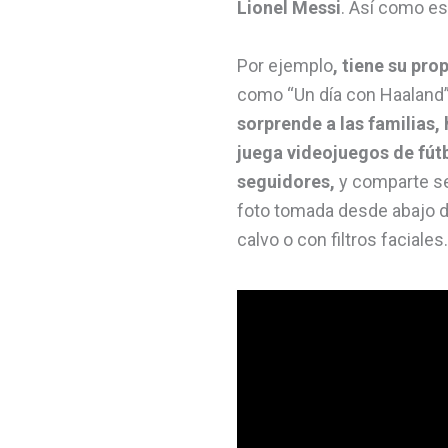
Lionel Messi
. Así como es
Por ejemplo
, tiene su pr
como “Un día con Haaland”
sorprende a las familias,
juega videojuegos de fút
seguidores,
y comparte sel
foto tomada desde abajo 
calvo o con filtros faciales.