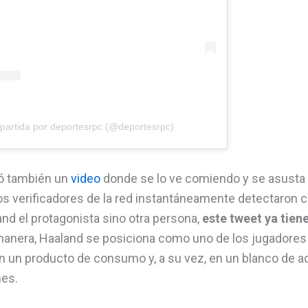
partida por deportesrpc (@deportesrpc)
izó también un
video
donde se lo ve comiendo y se asusta 
los verificadores de la red instantáneamente detectaron cu
and el protagonista sino otra persona,
este tweet ya tien
anera, Haaland se posiciona como uno de los jugadores
n un producto de consumo y, a su vez, en un blanco de a
es.