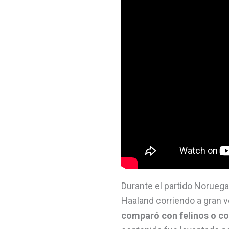
Durante el partido Noruega 
Haaland corriendo a gran vel
comparó con felinos o con