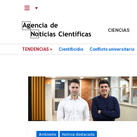
Saltar
al
contenido
CIENCIAS
TENDENCIAS >
Cientificidio
Conflicto universitario
Ambiente
Noticia destacada