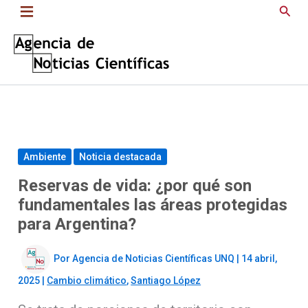
Saltar
Busc
al
contenido
Ambiente
Noticia destacada
Reservas de vida: ¿por qué son
fundamentales las áreas protegidas
para Argentina?
Por
Agencia de Noticias Científicas UNQ
|
14 abril,
2025
|
Cambio climático
,
Santiago López