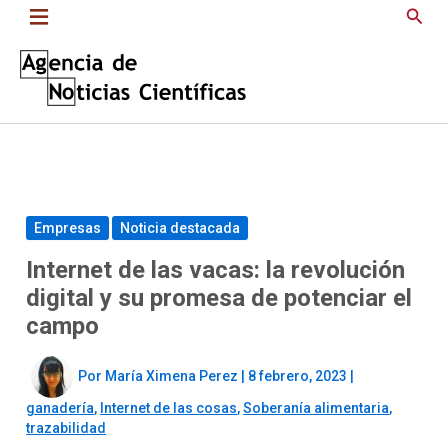
Saltar
Busc
al
contenido
Empresas
Noticia destacada
Internet de las vacas: la revolución
digital y su promesa de potenciar el
campo
Por
María Ximena Perez
|
8 febrero, 2023
|
ganadería
,
Internet de las cosas
,
Soberanía alimentaria
,
trazabilidad