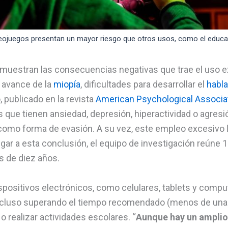
deojuegos presentan un mayor riesgo que otros usos, como el educati
uestran las consecuencias negativas que trae el uso ex
 avance de la
miopía
, dificultades para desarrollar el
habla
, publicado en la revista
American Psychological Associa
es que tienen ansiedad, depresión, hiperactividad o agresió
 como forma de evasión. A su vez, este empleo excesivo
gar a esta conclusión, el equipo de investigación reúne 1
s de diez años.
dispositivos electrónicos, como celulares, tablets y com
luso superando el tiempo recomendado (menos de una hor
r o realizar actividades escolares. “
Aunque hay un amplio