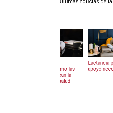
Últimas noticias de la
algoritmos y
Lactancia personalizada
agnósticos: cómo las
apoyo necesitan las mu
sociales moldean la
sación sobre salud
l