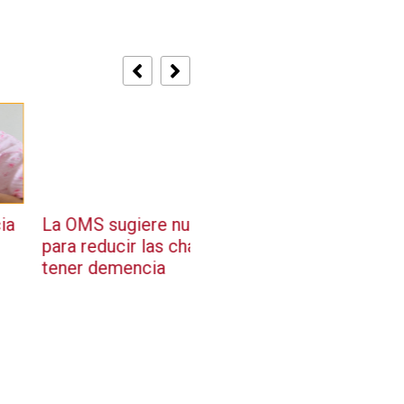
 sugiere nuevas pautas
La OMS alerta: el cáncer
ducir las chances de
llegar a 35 millones de 
demencia
casos anuales en 2050