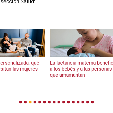
 sección Salud:
: qué
La lactancia materna beneficia
La OMS
jeres
a los bebés y a las personas
para re
que amamantan
tener 