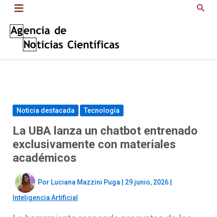
Saltar
Busc
al
contenido
Noticia destacada
Tecnología
La UBA lanza un chatbot entrenado
exclusivamente con materiales
académicos
Por
Luciana Mazzini Puga
|
29 junio, 2026
|
Inteligencia Artificial