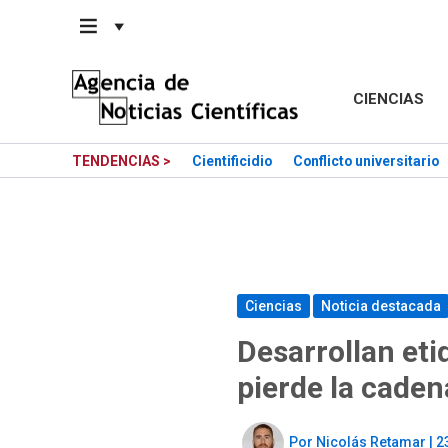
Saltar
al
contenido
CIENCIAS
TENDENCIAS >
Cientificidio
Conflicto universitario
Ciencias
Noticia destacada
Desarrollan eti
pierde la caden
Por
Nicolás Retamar
|
2