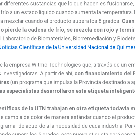
r diferentes sustancias que lo que hacen es fusionarse, 
 frío a un estado líquido cuando aumenta la temperatura.
 a mezclar cuando el producto supera los 8 grados.
Cuand
do pierde la cadena de frío, se mezcla con rojo y term
el Laboratorio de Biomateriales, Biorremediación y Biodete
oticias Científicas de la Universidad Nacional de Quilme
e de la empresa Witmo Technologies que, a través de un 
 investigadoras. A partir de ahí,
con financiamiento del 
ires
(un programa que impulsa la Provincia destinado a agr
as especialistas desarrollaron esta etiqueta inteligent
ientíficas de la UTN trabajan en otra etiqueta todavía 
que cambia de color de manera estándar cuando el product
gramar de acuerdo a la necesidad de cada industria. Por
uando supera los 5 grados, esta nueva etiqueta será capaz 