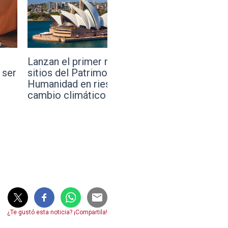
el primer mapa de
La FIFA, el VAR y la pelot
el Patrimonio de la
control remoto: así nace 
ad en riesgo por el
conspiración después de 
climático
final del Mundial
¿Te gustó esta noticia? ¡Compartila!