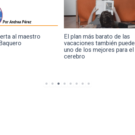
El plan más barato de las
Lanzan 
ro
vacaciones también puede ser
sitios d
uno de los mejores para el
Humanid
cerebro
cambio 