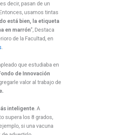
es decir, pasan de un
 Entonces, usamos tintas
o está bien, la etiqueta
ina en marrón
”, Destaca
rioro de la Facultad, en
s
.
empleado que estudiaba en
Fondo de Innovación
egarle valor al trabajo de
e.
más inteligente
. A
o supera los 8 grados,
 ejemplo, si una vacuna
de advertirlo.