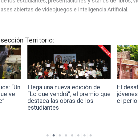
de los estudiantes, presentaciones y stands de libros, vi
lases abiertas de videojuegos e Inteligencia Artificial.
 sección Territorio:
El desafío de contar la ciencia:
Investi
n de
jóvenes de Quilmes exploran
diseñar
emio que
el periodismo científico
optimiz
os
residuo