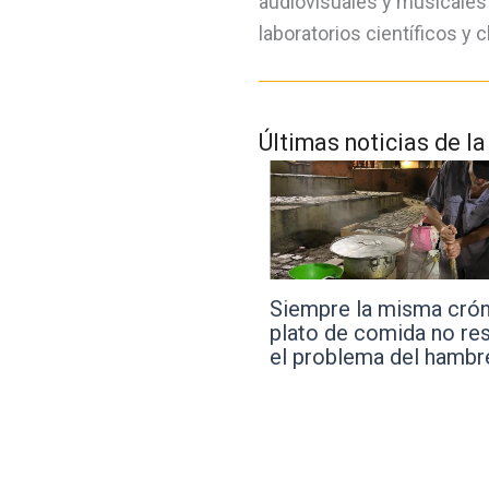
audiovisuales y musicales 
laboratorios científicos y c
Últimas noticias de la
pre la misma crónica: “Un
Llega una nueva edició
o de comida no resuelve
“Lo que vendrá”, el pr
roblema del hambre”
destaca las obras de l
estudiantes