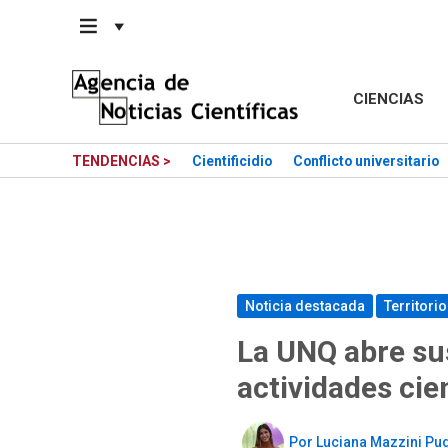
Saltar
al
contenido
CIENCIAS
TENDENCIAS >
Cientificidio
Conflicto universitario
Noticia destacada
Territorio
La UNQ abre sus
actividades cien
Por
Luciana Mazzini Pu