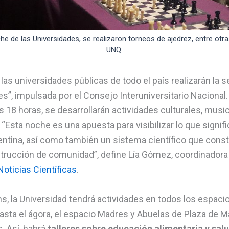
che de las Universidades, se realizaron torneos de ajedrez, entre otra
UNQ.
las universidades públicas de todo el país realizarán la 
”, impulsada por el Consejo Interuniversitario Nacional. A
las 18 horas, se desarrollarán actividades culturales, mus
. “Esta noche es una apuesta para visibilizar lo que signif
rgentina, así como también un sistema científico que con
rucción de comunidad”, define Lía Gómez, coordinadora
oticias Científicas
.
hs, la Universidad tendrá actividades en todos los espaci
asta el ágora, el espacio Madres y Abuelas de Plaza de Ma
s. Así, habrá
talleres sobre educación alimentaria y salud