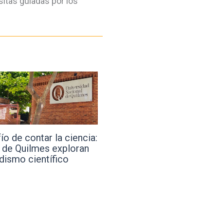
sitas guiadas por los
gadores bonaerenses
“Presentes”: la iniciativa 
on un sistema para
acompañar a los estudian
ar la recolección de
evitar la deserción
s
universitaria