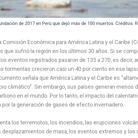
undación de 2017 en Perú que dejó más de 100 muertos. Créditos: R
a Comisión Económica para América Latina y el Caribe (Ce
s que sufrió la región en los últimos 30 años. Si se com
los eventos registrados pasaron de 135 a 270, es decir, 
as tormentas crecieron casi un 40 por ciento en ese laps
ocumento señala que América Latina y el Caribe es “altam
io climático”. Sin embargo, sus países generan menos de
rbono en el mundo. Por lo tanto, el impacto del calentami
 por la generación de gases de efecto invernadero.
ta los terremotos, los incendios, las erupciones volcán
os desplazamientos de masa, los eventos extremos y los