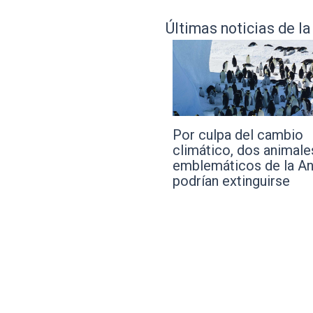
Últimas noticias de l
culpa del cambio
Monos, pinos y una ide
ático, dos animales
ingeniosa para que to
emáticos de la Antártida
ganen
ían extinguirse