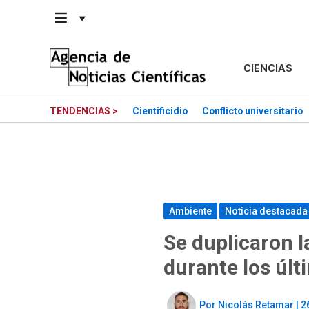
Saltar
al
contenido
CIENCIAS
TENDENCIAS >
Cientificidio
Conflicto universitario
Ambiente
Noticia destacada
Se duplicaron l
durante los úl
Por
Nicolás Retamar
|
2