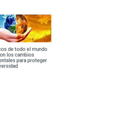
gadores del Conicet
Desarrollan una herramien
llan un método para
con IA que podría enfriar
 fosfato con el celular
zonas urbanas hasta 3,5
grados