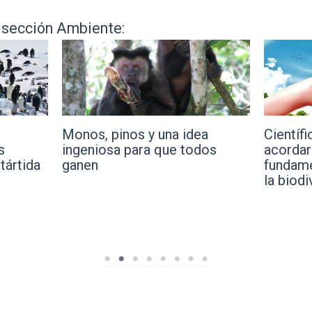
a sección Ambiente:
a
Científicos de todo el mundo
Investi
dos
acordaron los cambios
desarro
fundamentales para proteger
medir el
la biodiversidad