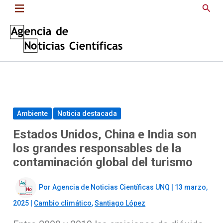
Saltar
Busc
al
contenido
Ambiente
Noticia destacada
Estados Unidos, China e India son
los grandes responsables de la
contaminación global del turismo
Por
Agencia de Noticias Científicas UNQ
|
13 marzo,
2025
|
Cambio climático
,
Santiago López