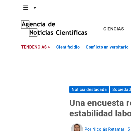
Saltar
al
contenido
CIENCIAS
TENDENCIAS >
Cientificidio
Conflicto universitario
Noticia destacada
Sociedad
Una encuesta re
estabilidad lab
Por
Nicolás Retamar
|
5