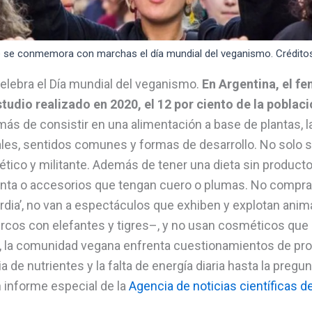
 se conmemora con marchas el día mundial del veganismo. Créditos:
elebra el Día mundial del veganismo.
En Argentina, el f
udio realizado en 2020, el 12 por ciento de la poblaci
más de consistir en una alimentación a base de plantas,
les, sentidos comunes y formas de desarrollo. No solo s
ético y militante. Además de tener una dieta sin product
enta o accesorios que tengan cuero o plumas. No compr
dia’, no van a espectáculos que exhiben y explotan anim
rcos con elefantes y tigres–, y no usan cosméticos que
o, la comunidad vegana enfrenta cuestionamientos de pro
de nutrientes y la falta de energía diaria hasta la pregun
n informe especial de la
Agencia de noticias científicas d