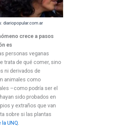
 diariopopular.com.ar
enómeno crece a pasos
ón es
 las personas veganas
e trata de qué comer, sino
os ni derivados de
an animales como
ales –como podría ser el
 hayan sido probados en
pios y extraños que van
ta sobre si las plantas
e la UNQ
.