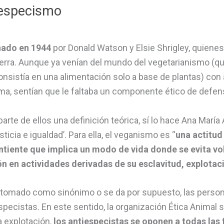
iespecismo
ñado en 1944
por Donald Watson y Elsie Shrigley, quienes
erra. Aunque ya venían del mundo del vegetarianismo (qu
onsistía en una alimentación solo a base de plantas) con
ma, sentían que le faltaba un componente ético de defen
te de ellos una definición teórica, sí lo hace Ana María A
ticia e igualdad’. Para ella, el veganismo es “
una actitud
ntiente que implica un modo de vida donde se evita vo
n en actividades derivadas de su esclavitud, explotac
omado como sinónimo o se da por supuesto, las perso
ecistas. En este sentido, la organización Ética Animal s
a explotación,
los antiespecistas se oponen a todas las