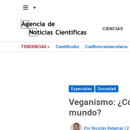
Saltar
al
contenido
CIENCIAS
TENDENCIAS >
Cientificidio
Conflicto universitario
Especiales
Sociedad
Veganismo: ¿Có
mundo?
Por
Nicolás Retamar
|
2