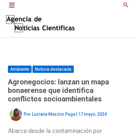
Saltar
Busc
al
contenido
Ambiente
Noticia destacada
Agronegocios: lanzan un mapa
bonaerense que identifica
conflictos socioambientales
Por
Luciana Mazzini Puga
|
17 mayo, 2024
Abarca desde la contaminación por