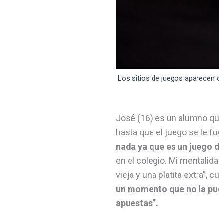
Los sitios de juegos aparecen 
José (16) es un alumno que
hasta que el juego se le fu
nada ya que es un juego 
en el colegio. Mi mentalida
vieja y una platita extra”, c
un momento que no la pud
apuestas”.