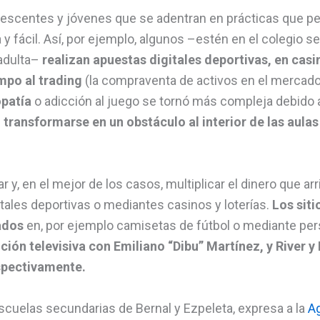
escentes y jóvenes que se adentran en prácticas que pe
 y fácil. Así, por ejemplo, algunos –estén en el colegio 
 adulta–
realizan apuestas digitales deportivas, en casi
mpo al trading
(la compraventa de activos en el mercado 
opatía
o adicción al juego se tornó más compleja debido al
e
transformarse en un obstáculo al interior de las aul
 y, en el mejor de los casos, multiplicar el dinero que ar
itales deportivas o mediantes casinos y loterías.
Los sit
ados
en, por ejemplo camisetas de fútbol o mediante per
ción televisiva con Emiliano “Dibu” Martínez, y River
spectivamente.
scuelas secundarias de Bernal y Ezpeleta, expresa a la
Ag