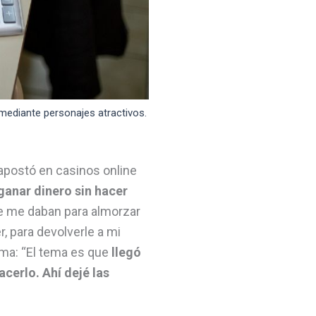
mediante personajes atractivos.
 apostó en casinos online
ganar dinero sin hacer
 que me daban para almorzar
r, para devolverle a mi
irma: “El tema es que
llegó
cerlo. Ahí dejé las