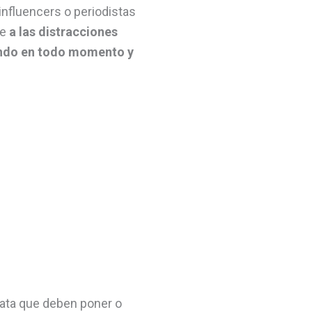
 influencers o periodistas
ue
a las distracciones
tando en todo momento y
lata que deben poner o