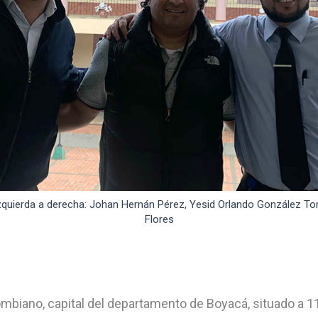
izquierda a derecha: Johan Hernán Pérez, Yesid Orlando González T
Flores
mbiano, capital del departamento de Boyacá, situado a 1