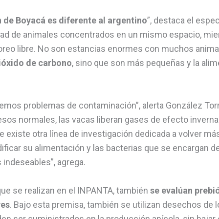
 de Boyacá es diferente al argentino
”, destaca el espec
ad de animales concentrados en un mismo espacio, mie
oreo libre. No son estancias enormes con muchos anima
ióxido de carbono
, sino que son más pequeñas y la ali
emos problemas de contaminación”, alerta González Torr
cesos normales, las vacas liberan gases de efecto invern
ue existe otra línea de investigación dedicada a volver más
ificar su alimentación y las bacterias que se encargan de
 indeseables”, agrega.
que se realizan en el INPANTA, también
se evalúan prebió
ves
. Bajo esta premisa, también se utilizan desechos de lo
den ser suministrados en la producción apícola, sin bajar