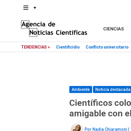
Saltar
al
contenido
CIENCIAS
TENDENCIAS >
Cientificidio
Conflicto universitario
Ambiente
Noticia destacada
Científicos co
amigable con e
Por
Nadia Chiaramoni
|