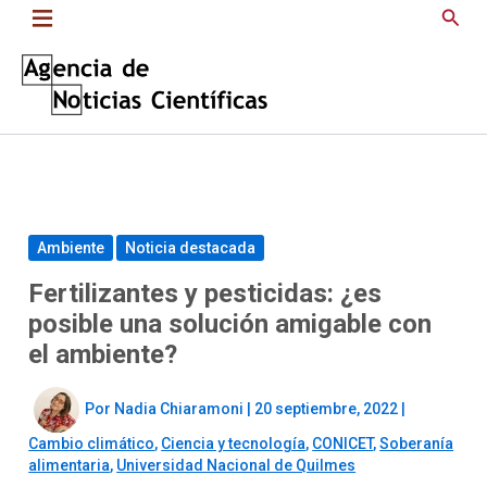
Saltar
Busc
al
contenido
Ambiente
Noticia destacada
Fertilizantes y pesticidas: ¿es
posible una solución amigable con
el ambiente?
Por
Nadia Chiaramoni
|
20 septiembre, 2022
|
Cambio climático
,
Ciencia y tecnología
,
CONICET
,
Soberanía
alimentaria
,
Universidad Nacional de Quilmes